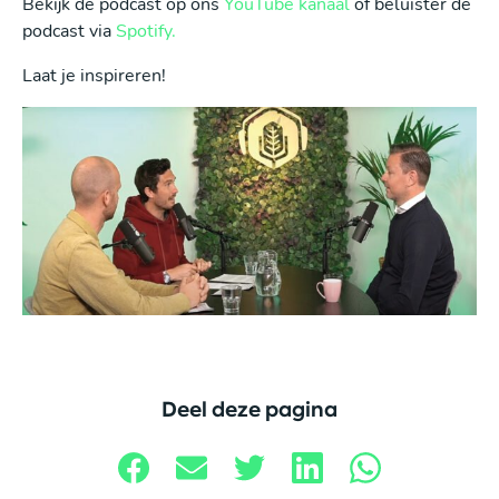
Bekijk de podcast op ons
YouTube kanaal
of beluister de
podcast via
Spotify.
Laat je inspireren!
Deel deze pagina
Deel op Facebook
Deel via E-mail
Deel op Twitter
Deel op LinkedIn
Deel via E-mail