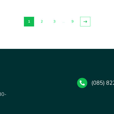
(current page)
Next page
1
2
3
...
9
(085) 82
30-